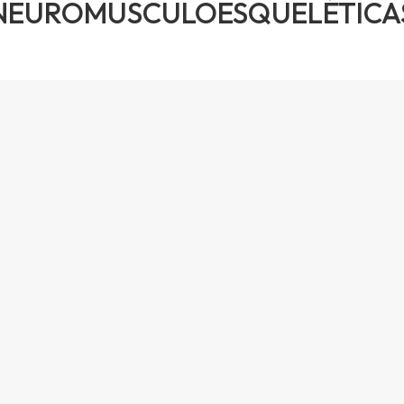
NEUROMUSCULOESQUELÉTICA
nsumo que monitoriza los principales signos vitale
o y desarrollo de dispositivos médicos y está enf
 diseñado en el marco del proyecto IBERUS financiad
co Industrial (CDTI)
to de la población y el consiguiente incremento de la
ntorno domiciliario, plantean la necesidad de dispo
 Tekniker participa con este fin en el Proyecto IBER
ón a través del Centro para el Desarrollo Tecnológico 