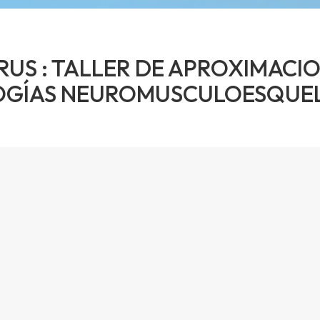
RUS : TALLER DE APROXIMACI
OGÍAS NEUROMUSCULOESQUEL
ará en formato online el
TALLER DE APROXIMACION
rupo de debate con agentes clave del sector salud, de 
s del sector salud las nuevas estrategias de gestión 
capié en las posibilidades de las nuevas tecnologías 