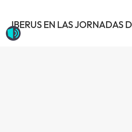
IBERUS EN LAS JORNADAS 
Investigadores del Proyecto IBERUS participan e
mes de Abril.
La Investigadora Cristina Herrera realizó una po
disciplinas sanitarias: médicos anestesistas, cir
psicólogos entre otros, se dieron cita en este e
La charla realizada por la investigadora del proy
articular con una orientación formativa, donde r
diferentes ejemplos de análisis instrumentado b