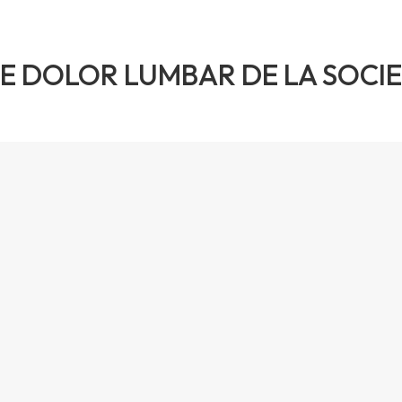
DE DOLOR LUMBAR DE LA SOC
n las Jornadas de Dolor Lumbar de la Sociedad Españ
nencia sobre la biomecánica del dolor lumbar. Los par
ujanos ortopédicos, médicos rehabilitadores, especiali
vento anual que no se celebraba desde el 2019 por mo
ecto IBERUS abordaba el dolor lumbar desde el punto d
ecalcó la importancia del estudio de las actividades 
asado en las principales técnicas empleadas en este 