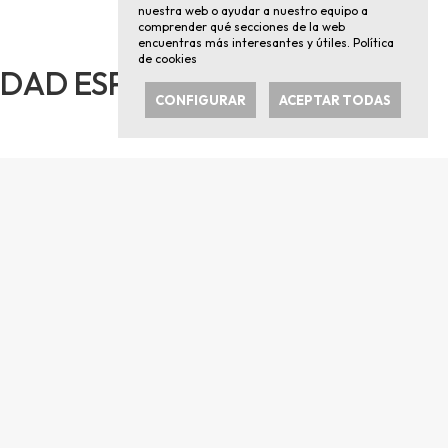
nuestra web o ayudar a nuestro equipo a
comprender qué secciones de la web
encuentras más interesantes y útiles.
Política
de cookies
IEDAD ESPAÑOLA DEL DOLOR
CONFIGURAR
ACEPTAR TODAS
ola del Dolor, celebradas en Madrid durante el
ticipantes a estas jornadas, de diferentes
stas de atención primaria, fisioterapeutas,
tivos de la pandemia.
e vista de la biomecánica y la fisiología
a través de la valoración funcional presentando
contexto.