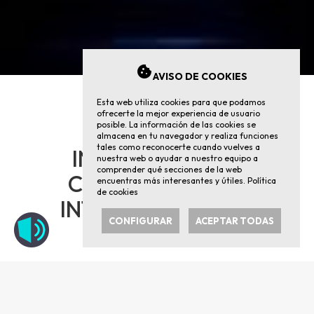
cookie
AVISO DE COOKIES
Esta web utiliza cookies para que podamos
ofrecerte la mejor experiencia de usuario
posible. La información de las cookies se
IBERUS EN LA
almacena en tu navegador y realiza funciones
tales como reconocerte cuando vuelves a
INTERNATIONAL
nuestra web o ayudar a nuestro equipo a
comprender qué secciones de la web
CONFERENCE ON
encuentras más interesantes y útiles.
Política
de cookies
INTEGRATED CARE
CONFIGURAR
ACEPTAR TODAS
La Red IBERUS, coordinada por el
Instituto de
Biomecánica de Valencia
, y en la